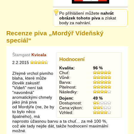
Po přihlášení můžete
nahrát
obrázek tohoto piva
a získat
body za nahrání.
Recenze piva „
Mordýř Vídeňský
speciál
“
Štamgast
Kvicala
Hodnocení
2.2.2015
Kvalita:
96 %
Chuť:
Zřejmě vrchol pivního
Vůně:
blaha, které může
Barva:
člověk zakusit!
Pitelnost:
"Vídeň" není tak
Následky:
"navoněná"
aromatickými chmely
Dojem:
49 %
jako jiná piva
Dostupnost:
od Mordýře (ne, že by
Cena:výkon:
to bylo něco
Vzhled:
špatného), má
naprosto úžasnou barvu a ta chuť... za mě 100 %,
což ale tady nejde dát, takže hodnocení maximální
možné.