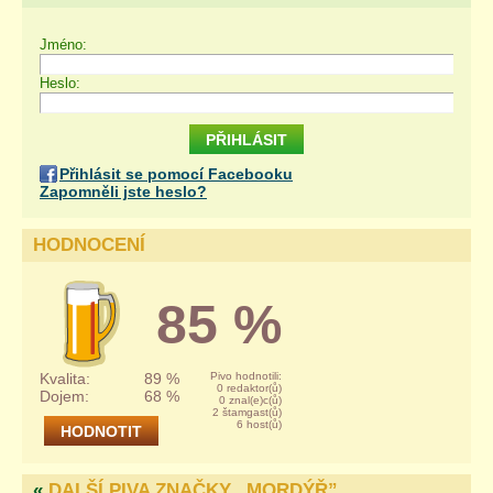
Jméno:
Heslo:
Přihlásit se pomocí Facebooku
Zapomněli jste heslo?
HODNOCENÍ
85 %
Kvalita:
89 %
Pivo hodnotili:
0 redaktor(ů)
Dojem:
68 %
0 znal(e)c(ů)
2 štamgast(ů)
6 host(ů)
«
DALŠÍ PIVA ZNAČKY „
MORDÝŘ
”