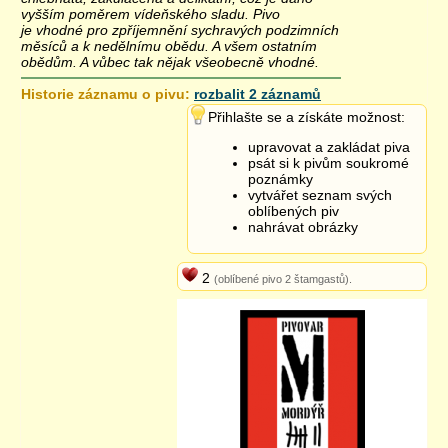
vyšším poměrem vídeňského sladu. Pivo
je vhodné pro zpříjemnění sychravých podzimních
měsíců a k nedělnímu obědu. A všem ostatním
obědům. A vůbec tak nějak všeobecně vhodné.
Historie záznamu o pivu:
rozbalit 2 záznamů
4.6.2014 14:00
Přihlašte se a získáte možnost:
upravovat a zakládat piva
psát si k pivům soukromé
poznámky
vytvářet seznam svých
oblíbených piv
nahrávat obrázky
2
(oblíbené pivo 2 štamgastů).