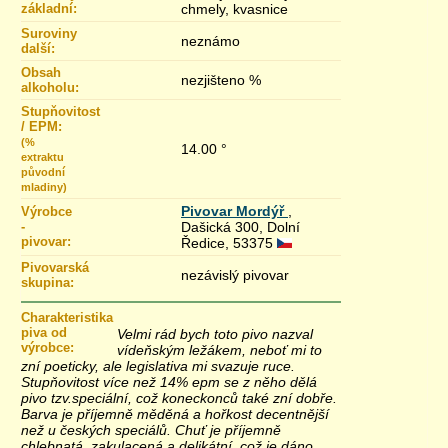
základní:
chmely, kvasnice
Suroviny
neznámo
další:
Obsah
nezjišteno %
alkoholu:
Stupňovitost
/ EPM:
(%
14.00 °
extraktu
původní
mladiny)
Pivovar Mordýř
,
Výrobce
-
Dašická 300, Dolní
pivovar:
Ředice, 53375
Pivovarská
nezávislý pivovar
skupina:
Charakteristika
piva od
Velmi rád bych toto pivo nazval
výrobce:
vídeňským ležákem, neboť mi to
zní poeticky, ale legislativa mi svazuje ruce.
Stupňovitost více než 14% epm se z něho dělá
pivo tzv.speciální, což koneckonců také zní dobře.
Barva je příjemně měděná a hořkost decentnější
než u českých speciálů. Chuť je příjemně
chlebnatá, zakulacená a delikátní, což je dáno