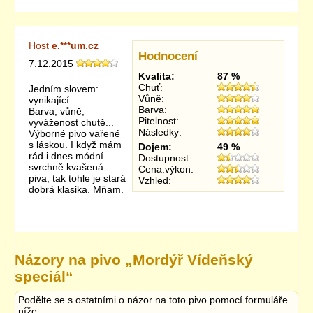
Host
e.***um.cz
Hodnocení
7.12.2015
Kvalita:
87 %
Chuť:
Jedním slovem:
Vůně:
vynikající.
Barva:
Barva, vůně,
Pitelnost:
vyváženost chutě...
Následky:
Výborné pivo vařené
s láskou. I když mám
Dojem:
49 %
rád i dnes módní
Dostupnost:
svrchně kvašená
Cena:výkon:
piva, tak tohle je stará
Vzhled:
dobrá klasika. Mňam.
Názory na pivo „
Mordýř Vídeňský
speciál
“
Podělte se s ostatními o názor na toto pivo pomocí formuláře
níže.