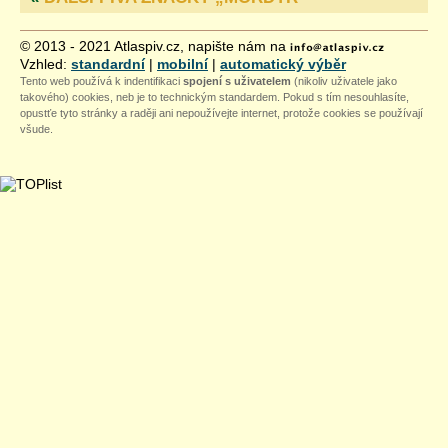
© 2013 - 2021 Atlaspiv.cz, napište nám na
Vzhled:
standardní
|
mobilní
|
automatický výběr
Tento web používá k indentifikaci
spojení s uživatelem
(nikoliv uživatele jako
takového) cookies, neb je to technickým standardem. Pokud s tím nesouhlasíte,
opustťe tyto stránky a raději ani nepoužívejte internet, protože cookies se používají
všude.