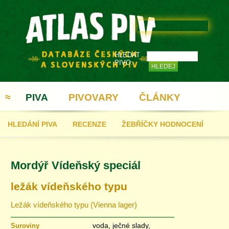
HLEDAT
PIVO:
≈
PIVA
PIVOVARY
ČLÁNKY
HLEDÁNÍ PIVA
RECENZE
ŽEBŘÍČKY HODNOCENÍ
REGISTRACE
Mordýř Vídeňský speciál
ležák vídeňského typu
Ležák vídeňského typu (Vienna lager)
voda, ječné slady,
Suroviny