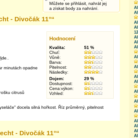
Můžete se přihlásit, nahrát jej
Al
a získat body za nahrání.
Al
cht - Divočák 11°
“
Al
Al
12
Al
Hodnocení
Al
Al
Kvalita:
51 %
Chuť:
A
Vůně:
jde..
Barva:
A
Pitelnost:
ár minutách opadne
Následky:
Al
Dojem:
29 %
Al
Dostupnost:
Cena:výkon:
Al
rošku citrusů
Vzhled:
Al
yseláče" docela silná hořkost. Říz průměrný, pitelnost
Al
Al
Al
Al
echt - Divočák 11°
“
Al