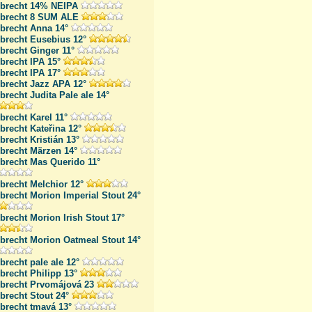
lbrecht 14% NEIPA
lbrecht 8 SUM ALE
lbrecht Anna 14°
lbrecht Eusebius 12°
brecht Ginger 11°
brecht IPA 15°
brecht IPA 17°
lbrecht Jazz APA 12°
brecht Judita Pale ale 14°
brecht Karel 11°
brecht Kateřina 12°
brecht Kristián 13°
lbrecht Märzen 14°
lbrecht Mas Querido 11°
brecht Melchior 12°
brecht Morion Imperial Stout 24°
brecht Morion Irish Stout 17°
lbrecht Morion Oatmeal Stout 14°
brecht pale ale 12°
brecht Philipp 13°
lbrecht Prvomájová 23
brecht Stout 24°
brecht tmavá 13°