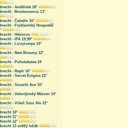
brecht - Andělská 18°
brecht - Brontosourus 13°
brecht - Čeledín 10°
brecht - Frýdlantský Hospodář
°
brecht - Hibiscus
brecht - IPA 19,99°
brecht - Liczyrzerpa 14°
lbrecht - New Broumy 12°
lbrecht - Pohutukawa 24
brecht - Rapír 16°
brecht - Secret Enigma 22°
brecht - Sorachi Ace 10°
brecht - Valentýnský Märzen 14°
brecht - Višeň Sour Ale 12°
brecht 10°
brecht 11°
brecht 12°
brecht 13 světlý ležák