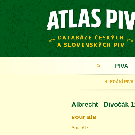
≈
PIVA
HLEDÁNÍ PIVA
Albrecht - Divočák 1
sour ale
Sour Ale