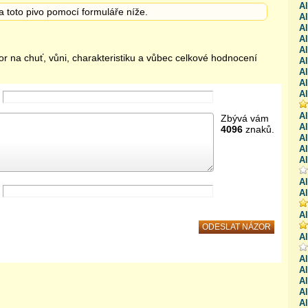
A
a toto pivo pomocí formuláře níže.
A
A
A
Al
or na chuť, vůni, charakteristiku a vůbec celkové hodnocení
Al
Al
A
Al
Al
Zbývá vám
Al
4096
znaků.
Al
A
A
Al
Al
Al
A
Al
Al
A
Al
Al