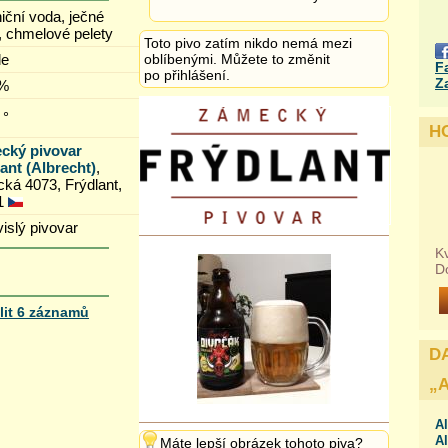
iční voda, ječné
, chmelové pelety
Toto pivo zatím nikdo nemá mezi
le
oblíbenými. Můžete to změnit
F
po přihlášení.
Z
 %
 °
H
cký pivovar
ant (Albrecht)
,
cká 4073, Frýdlant,
1
islý pivovar
Kv
D
lit 6 záznamů
D
„
Al
Al
Máte lepší obrázek tohoto piva?