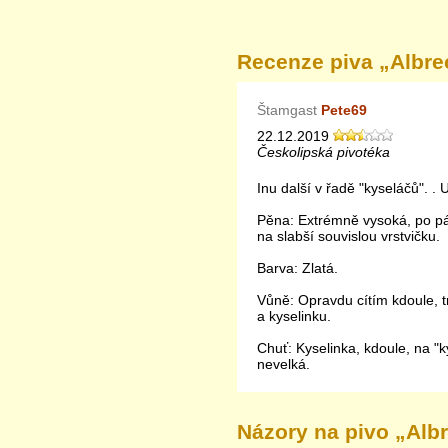
Recenze piva „
Albre
Štamgast
Pete69
22.12.2019
Českolipská pivotéka
Inu další v řadě "kyseláčů". . U
Pěna: Extrémně vysoká, po p
na slabší souvislou vrstvičku.
Barva: Zlatá.
Vůně: Opravdu cítím kdoule, t
a kyselinku.
Chuť: Kyselinka, kdoule, na "k
nevelká.
Názory na pivo „
Albr