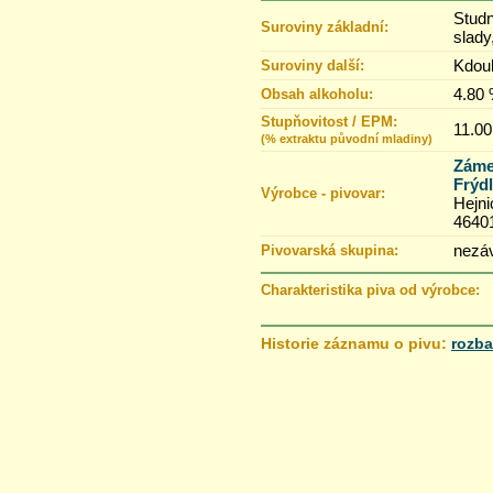
Studn
Suroviny základní:
slady
Kdou
Suroviny další:
4.80
Obsah alkoholu:
Stupňovitost / EPM:
11.00
(% extraktu původní mladiny)
Záme
Frýdl
Výrobce - pivovar:
Hejni
4640
nezáv
Pivovarská skupina:
Charakteristika piva od výrobce:
Historie záznamu o pivu:
rozba
7.12.2019 22:12
Styl piva >
změněno z „
ale”
na
„sour ale
”
27.11.2019 19:09