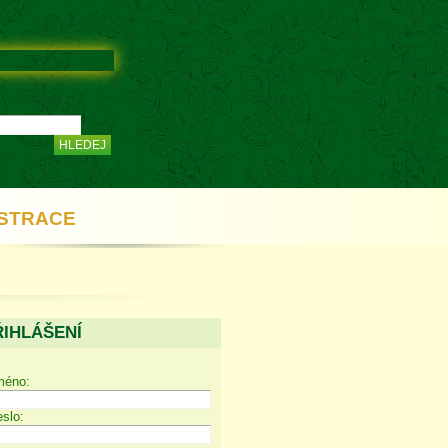
STRACE
ŘIHLÁŠENÍ
méno:
slo: