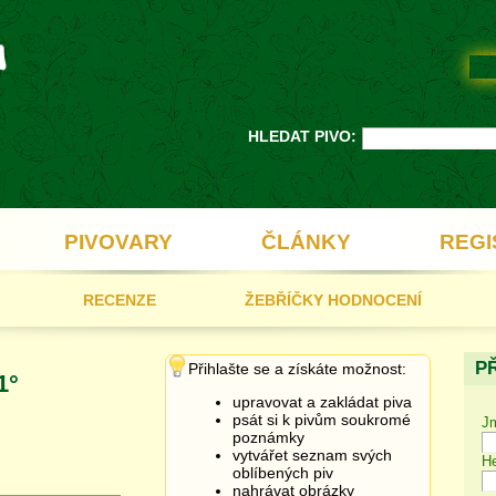
HLEDAT PIVO:
PIVOVARY
ČLÁNKY
REGI
RECENZE
ŽEBŘÍČKY HODNOCENÍ
P
Přihlašte se a získáte možnost:
1°
upravovat a zakládat piva
psát si k pivům soukromé
J
poznámky
vytvářet seznam svých
He
oblíbených piv
nahrávat obrázky