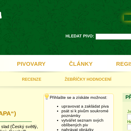
HLEDAT PIVO:
PIVOVARY
ČLÁNKY
REGI
RECENZE
ŽEBŘÍČKY HODNOCENÍ
P
Přihlašte se a získáte možnost:
upravovat a zakládat piva
psát si k pivům soukromé
J
„APA“)
poznámky
vytvářet seznam svých
He
oblíbených piv
 slad (Český světlý,
nahrávat obrázky