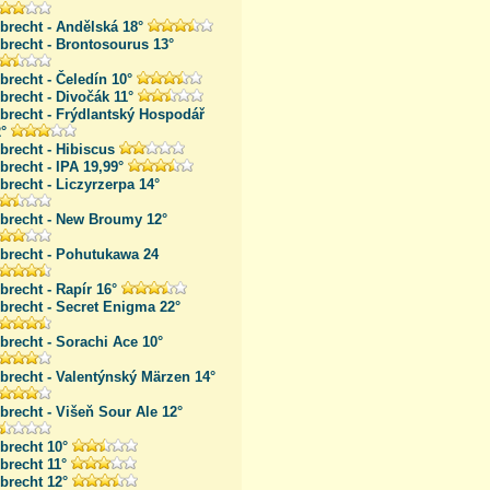
brecht - Andělská 18°
brecht - Brontosourus 13°
brecht - Čeledín 10°
brecht - Divočák 11°
brecht - Frýdlantský Hospodář
°
brecht - Hibiscus
brecht - IPA 19,99°
brecht - Liczyrzerpa 14°
lbrecht - New Broumy 12°
lbrecht - Pohutukawa 24
brecht - Rapír 16°
brecht - Secret Enigma 22°
brecht - Sorachi Ace 10°
brecht - Valentýnský Märzen 14°
brecht - Višeň Sour Ale 12°
brecht 10°
brecht 11°
brecht 12°