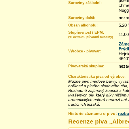
pšeni
Suroviny základní:
chme
Nugg
nezn
Suroviny další:
5.20
Obsah alkoholu:
Stupňovitost / EPM:
11.00
(% extraktu původní mladiny)
Záme
Frýdl
Výrobce - pivovar:
Hejni
4640
nezáv
Pivovarská skupina:
Charakteristika piva od výrobce:
Mužné pivo medové barvy, vyváž
hořkosti a plného sladového těla
Rozhodně zajímavý kousek z kat
kvašených piv, který díky nižším
aromatických esterů neurazí ani 
tradičních ležáků.
Historie záznamu o pivu:
rozba
9.6.2018 22:25
Recenze piva „
Albre
8.6.2018 12:45