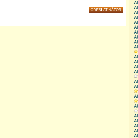
Al
A
A
A
A
Al
Al
Al
A
Al
Al
Al
A
A
Al
Al
Al
A
Al
Al
A
Al
Al