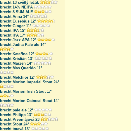
brecht 13 světlý ležák
lbrecht 14% NEIPA
lbrecht 8 SUM ALE
lbrecht Anna 14°
lbrecht Eusebius 12°
brecht Ginger 11°
brecht IPA 15°
brecht IPA 17°
lbrecht Jazz APA 12°
brecht Judita Pale ale 14°
brecht Kateřina 12°
brecht Kristián 13°
lbrecht Märzen 14°
lbrecht Mas Querido 11°
brecht Melchior 12°
brecht Morion Imperial Stout 24°
brecht Morion Irish Stout 17°
lbrecht Morion Oatmeal Stout 14°
brecht pale ale 12°
brecht Philipp 13°
lbrecht Prvomájová 23
brecht Stout 24°
brecht tmavá 13°