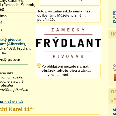
čný, Carahell),
l (Cascade, Summit,
et)
Toto pivo zatím nikdo nemá mezi
oblíbenými. Můžete to změnit
ámo
F
po přihlášení.
Z
 %
 °
H
cký pivovar
ant (Albrecht)
,
cká 4073, Frýdlant,
1
islý pivovar
Kv
Po přihlášení můžete
nahrát
D
obrázek tohoto piva
a získat
ené nižší
body za nahrání.
, vonící tabákem.
egorie svrchně
u obsahu
zavilého příznivce
D
„
lit 5 záznamů
cht Karel 11°
“
Al
Al