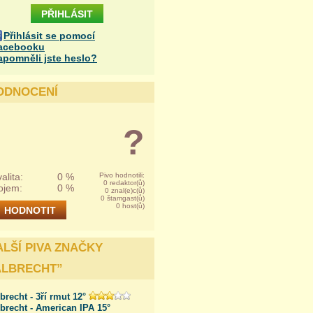
Přihlásit se pomocí
acebooku
apomněli jste heslo?
ODNOCENÍ
?
alita:
0 %
Pivo hodnotili:
0 redaktor(ů)
ojem:
0 %
0 znal(e)c(ů)
0 štamgast(ů)
0 host(ů)
ALŠÍ PIVA ZNAČKY
ALBRECHT
”
brecht - 3ří rmut 12°
brecht - American IPA 15°