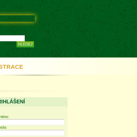
STRACE
ŘIHLÁŠENÍ
méno:
slo: