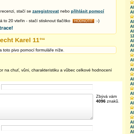
Al
recenzi, stačí se
zaregistrovat
nebo
přihlásit pomocí
Al
to 20 vteřin - stačí stisknout tlačítko
:-)
HODNOTIT
Al
Al
trace!
Al
12
echt Karel 11°
“
Al
Al
a toto pivo pomocí formuláře níže.
Al
A
A
or na chuť, vůni, charakteristiku a vůbec celkové hodnocení
Al
Al
Al
Zbývá vám
4096
znaků.
Al
Al
Al
Al
Al