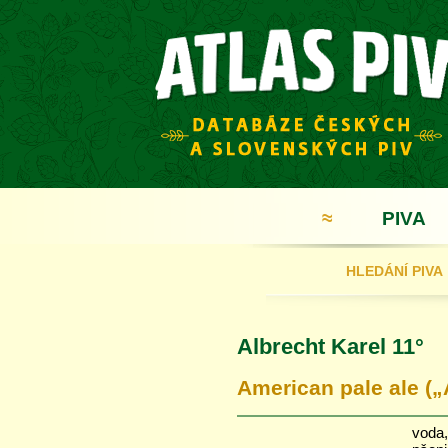
≈
PIVA
HLEDÁNÍ PIVA
Albrecht Karel 11°
American pale ale (
voda,